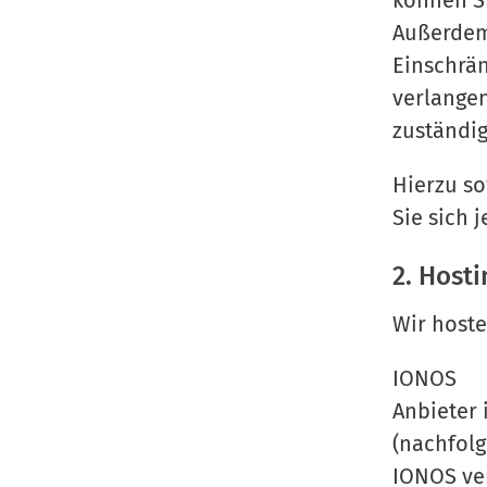
können Si
Außerdem
Einschrä
verlangen
zuständig
Hierzu s
Sie sich 
2. Hosti
Wir hoste
IONOS
Anbieter 
(nachfolg
IONOS ver