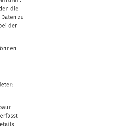
derrufen.
den die
 Daten zu
bei der
können
eter:
abaur
erfasst
etails