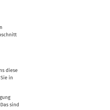
en
bschnitt
ns diese
Sie in
igung
 Das sind