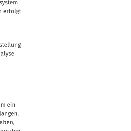
ssystem
 erfolgt
stellung
nalyse
r
em ein
langen.
haben,