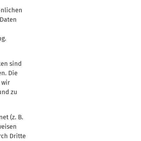
önlichen
 Daten
ng.
en sind
en. Die
 wir
und zu
et (z. B.
weisen
ch Dritte