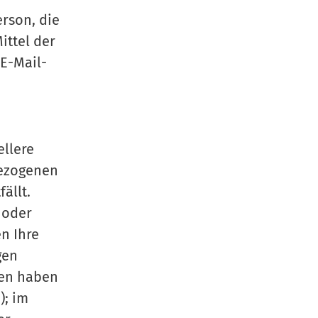
erson, die
ittel der
E-Mail-
ellere
bezogenen
ällt.
 oder
n Ihre
gen
ten haben
); im