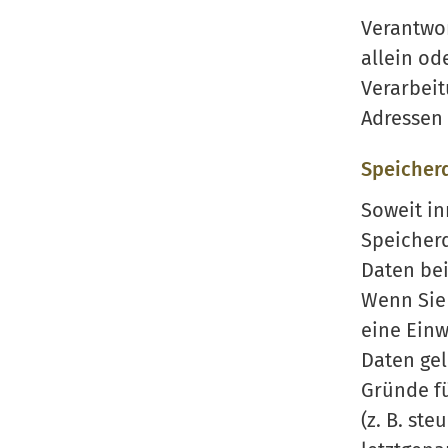
Verantwor
allein od
Verarbei
Adressen 
Speicher
Soweit in
Speicher
Daten bei
Wenn Sie
eine Einw
Daten gel
Gründe f
(z. B. st