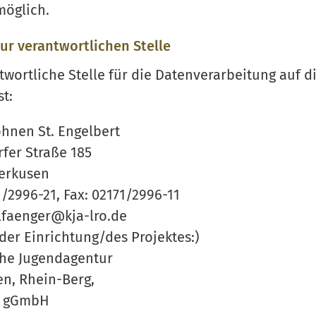
 möglich.
ur verantwortlichen Stelle
twortliche Stelle für die Datenverarbeitung auf d
st:
hnen St. Engelbert
fer Straße 185
verkusen
71/2996-21, Fax: 02171/2996-11
lfaenger@kja-lro.de
 der Einrichtung/des Projektes:)
che Jugendagentur
n, Rhein-Berg,
g gGmbH