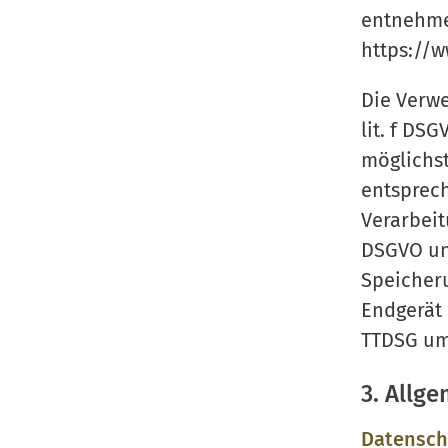
entnehme
https://w
Die Verwe
lit. f DS
möglichst
entsprech
Verarbeit
DSGVO und
Speicheru
Endgerät 
TTDSG umf
3. Allg
Datensch