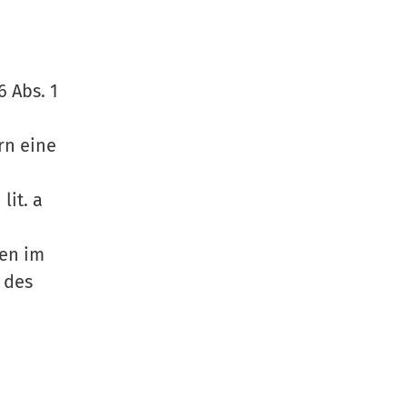
 Abs. 1
rn eine
lit. a
nen im
 des