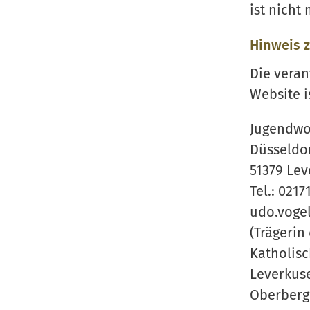
ist nicht
Hinweis z
Die veran
Website i
Jugendwo
Düsseldor
51379 Le
Tel.: 021
udo.voge
(Trägerin
Katholis
Leverkuse
Oberber