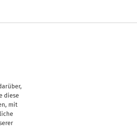
darüber,
e diese
n, mit
liche
serer